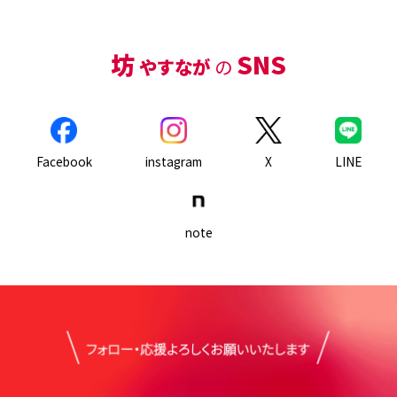
坊
SNS
やすなが
の
LINE
Facebook
instagram
X
note