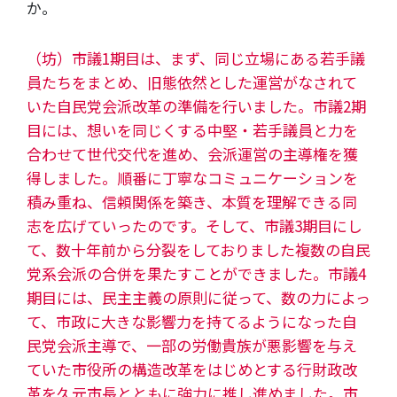
か。
（坊）市議1期目は、まず、同じ立場にある若手議
員たちをまとめ、旧態依然とした運営がなされて
いた自民党会派改革の準備を行いました。市議2期
目には、想いを同じくする中堅・若手議員と力を
合わせて世代交代を進め、会派運営の主導権を獲
得しました。順番に丁寧なコミュニケーションを
積み重ね、信頼関係を築き、本質を理解できる同
志を広げていったのです。そして、市議3期目にし
て、数十年前から分裂をしておりました複数の自民
党系会派の合併を果たすことができました。市議4
期目には、民主主義の原則に従って、数の力によっ
て、市政に大きな影響力を持てるようになった自
民党会派主導で、一部の労働貴族が悪影響を与え
ていた市役所の構造改革をはじめとする行財政改
革を久元市長とともに強力に推し進めました。市